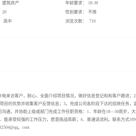
：
建筑房产
年龄要求：
18-30
：
20
性别要求：
不限
：
高中
浏览次数：
710
来电来访客户，耐心、全面介绍项目情况，做好信息登记和和客户跟进；2
项目的优势并收集客户反馈信息；3。完成公司各阶段下达的招商任务，
沟通，并协助上级或部门完成工作任职资格：1．年龄在18—30周岁，
能承受较强的工作压力，愿意挑战高薪；4．普通话流利。联系方式189-67
82504@qq。com