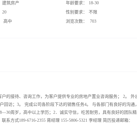
：
建筑房产
年龄要求：
18-30
：
20
性别要求：
不限
：
高中
浏览次数：
703
户的接待、咨询工作，为客户提供专业的房地产置业咨询服务； 2。 外
回访；3。 完成公司各阶段下达的销售任务4。 与各部门有良好的沟通
8—30周岁，高中以上学历；2．诚实守信，吃苦耐劳，具有良好的团队精
9-6716-2355 蒋经理 155-5806-5321 李经理 简历投递邮箱：