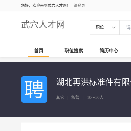
您好，欢迎来到武穴人才网！
请登录
武穴人才网
职位
首页
职位搜索
简历中心
湖北再洪标准件有
其它
|
私营
|
10～50人
|