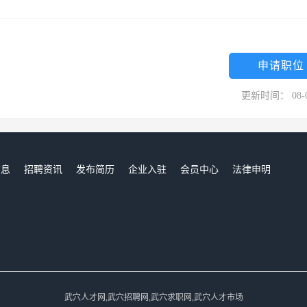
申请职位
更新时间： 08-
信息
招聘资讯
发布简历
企业入驻
会员中心
法律申明
们
武穴人才网,武穴招聘网,武穴求职网,武穴人才市场