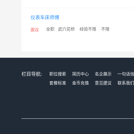
仪表车床师傅
/
全职
/
武穴花桥
/
经验不限
/
不限
面议
栏目导航:
职位搜索
简历中心
名企展示
一句话
套餐标准
金币充值
意见建议
联系我